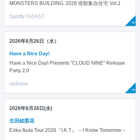
MONSTERS BUILDING. 2026 怪獣集合住宅 Vol.1
Spotify O-EAST
2026年8月26日（水）
Have a Nice Day!
Have a Nice Day! Presents “CLOUD NINE” Release
Party 2.0
clubasia
2026年8月26日(水)
生田絵梨花
Erika Ikuta Tour 2026『I.K.T』 ～I Know Tomorrow～