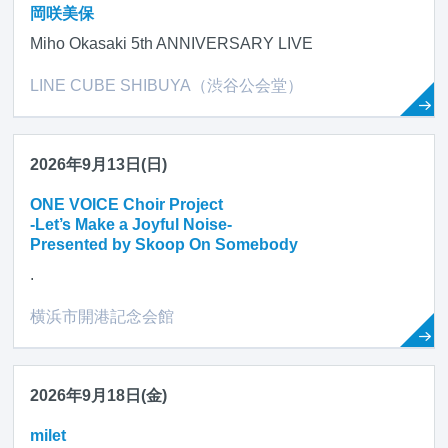
岡咲美保
Miho Okasaki 5th ANNIVERSARY LIVE
LINE CUBE SHIBUYA（渋谷公会堂）
2026年9月13日(日)
ONE VOICE Choir Project
-Let’s Make a Joyful Noise-
Presented by Skoop On Somebody
.
横浜市開港記念会館
2026年9月18日(金)
milet