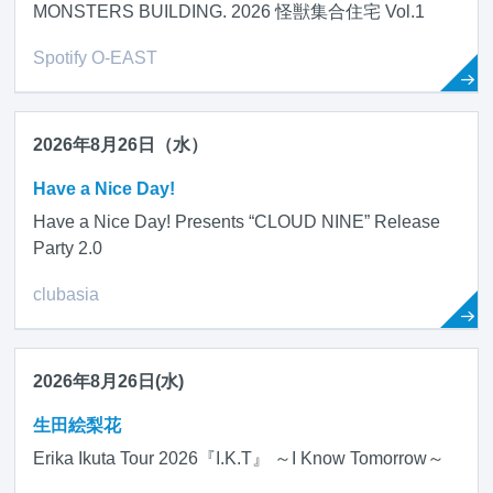
MONSTERS BUILDING. 2026 怪獣集合住宅 Vol.1
Spotify O-EAST
2026年8月26日（水）
Have a Nice Day!
Have a Nice Day! Presents “CLOUD NINE” Release
Party 2.0
clubasia
2026年8月26日(水)
生田絵梨花
Erika Ikuta Tour 2026『I.K.T』 ～I Know Tomorrow～