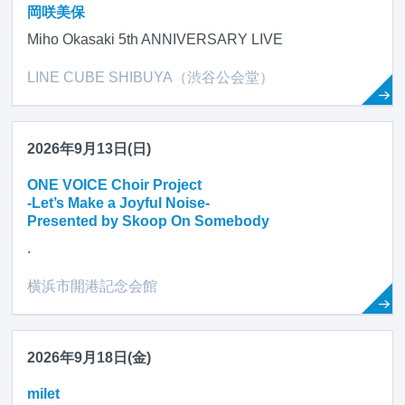
岡咲美保
Miho Okasaki 5th ANNIVERSARY LIVE
LINE CUBE SHIBUYA（渋谷公会堂）
2026年9月13日(日)
ONE VOICE Choir Project
-Let’s Make a Joyful Noise-
Presented by Skoop On Somebody
.
横浜市開港記念会館
2026年9月18日(金)
milet