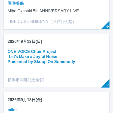
岡咲美保
Miho Okasaki 5th ANNIVERSARY LIVE
LINE CUBE SHIBUYA（渋谷公会堂）
2026年9月13日(日)
ONE VOICE Choir Project
-Let’s Make a Joyful Noise-
Presented by Skoop On Somebody
.
横浜市開港記念会館
2026年9月18日(金)
milet