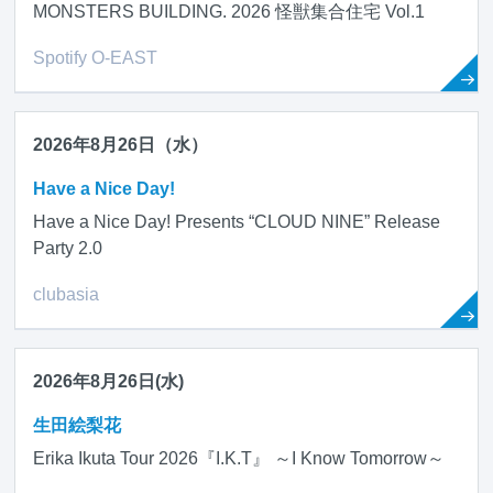
MONSTERS BUILDING. 2026 怪獣集合住宅 Vol.1
Spotify O-EAST
2026年8月26日（水）
Have a Nice Day!
Have a Nice Day! Presents “CLOUD NINE” Release
Party 2.0
clubasia
2026年8月26日(水)
生田絵梨花
Erika Ikuta Tour 2026『I.K.T』 ～I Know Tomorrow～