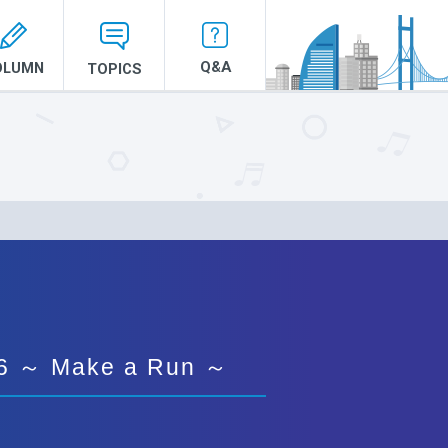
Q&A
OLUMN
TOPICS
6 ～ Make a Run ～