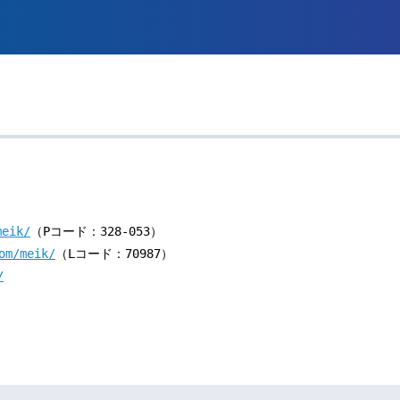
meik/
（Pコード：328-053）
om/meik/
（Lコード：70987）
/