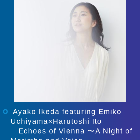
Ayako Ikeda featuring Emiko
Uchiyama×Harutoshi Ito
Echoes of Vienna 〜A Night of