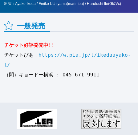
出演：Ayako Ikeda / Emiko Uchiyama(marimba) / Harutoshi Ito(Gt&Vc)
一般発売
チケット好評発売中!!
チケットぴあ：
https://w.pia.jp/t/ikedaayako-
t/
（問）キョードー横浜 : 045-671-9911