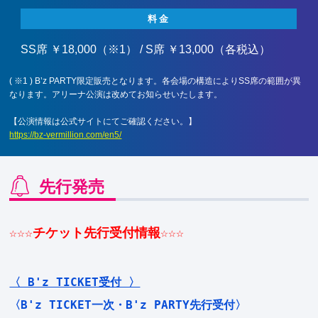
料金
SS席 ￥18,000（※1） / S席 ￥13,000（各税込）
( ※1 ) B’z PARTY限定販売となります。各会場の構造によりSS席の範囲が異
なります。アリーナ公演は改めてお知らせいたします。
【公演情報は公式サイトにてご確認ください。】
https://bz-vermillion.com/en5/
先行発売
☆☆☆チケット先行受付情報☆☆☆
〈 B'z TICKET受付 〉
〈B'z TICKET一次・B'z PARTY先行受付〉