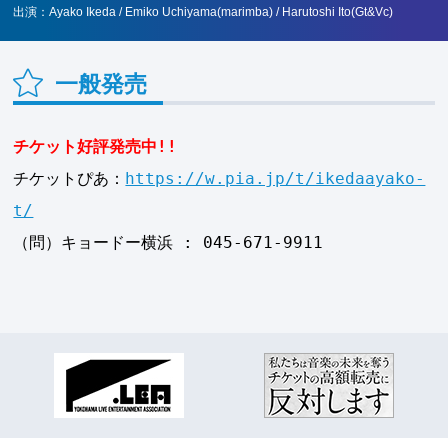
出演：Ayako Ikeda / Emiko Uchiyama(marimba) / Harutoshi Ito(Gt&Vc)
一般発売
チケット好評発売中!!
チケットぴあ：
https://w.pia.jp/t/ikedaayako-
t/
（問）キョードー横浜 : 045-671-9911