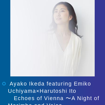
Ayako Ikeda featuring Emiko
Uchiyama×Harutoshi Ito
Echoes of Vienna 〜A Night of