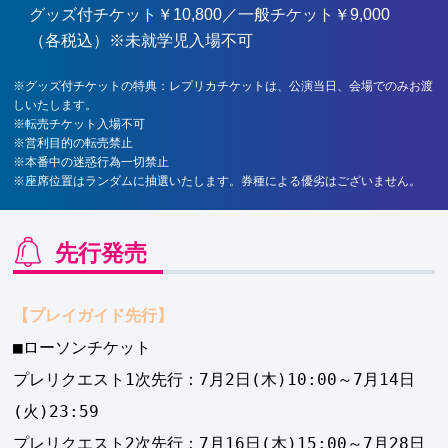
グッズ付チケット￥10,800／一般チケット￥9,000
（各税込）※未就学児入場不可
※グッズ付チケットの特典：レプリカチケットは、公演当日、会場でのみお渡
しいたします。
※転売チケット入場不可
※営利目的の転売禁止
※本番中の迷惑行為一切禁止
※座席位置はランダムに抽選いたします。券種による優劣はございません。
先行発売
【プレイガイド先行】
■ローソンチケット
プレリクエスト1次先行：7月2日(木)10:00～7月14日
(火)23:59
プレリクエスト2次先行：7月16日(木)15:00～7月28日