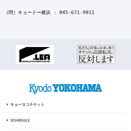
（問）キョードー横浜 : 045-671-9911
キョーヨコチケット
SCHEDULE