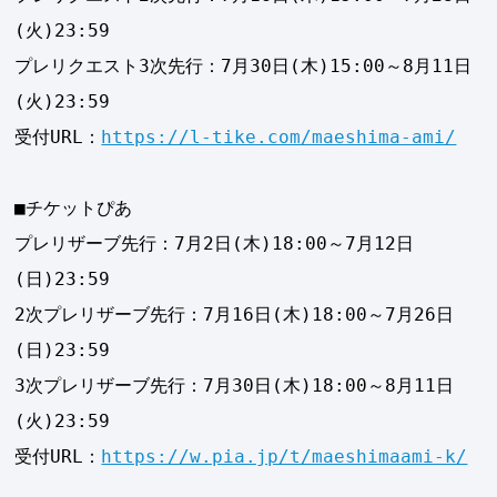
(火)23:59
プレリクエスト3次先行：7月30日(木)15:00～8月11日
(火)23:59
受付URL：
https://l-tike.com/maeshima-ami/
■チケットぴあ
プレリザーブ先行：7月2日(木)18:00～7月12日
(日)23:59
2次プレリザーブ先行：7月16日(木)18:00～7月26日
(日)23:59
3次プレリザーブ先行：7月30日(木)18:00～8月11日
(火)23:59
受付URL：
https://w.pia.jp/t/maeshimaami-k/